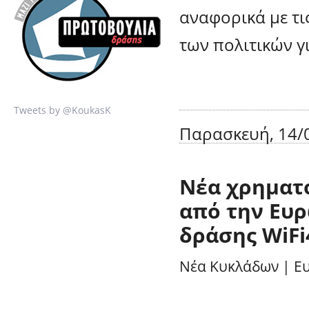
αναφορικά με τι
των πολιτικών γ
Tweets by @KoukasK
Παρασκευή, 14/0
Νέα χρηματ
από την Ευρ
δράσης WiF
Νέα Κυκλάδων
|
Ε