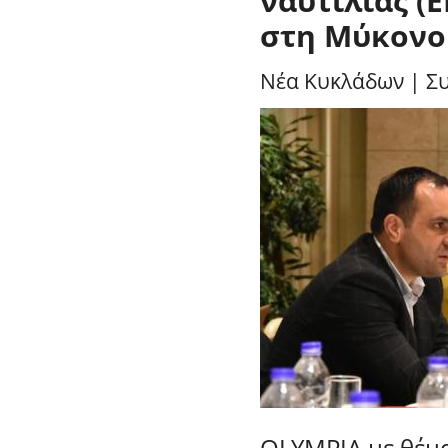
ναυτιλίας (
στη Μύκονο
Νέα Κυκλάδων
|
Σ
OLYMPIA με θέμ