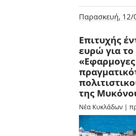
Παρασκευή, 12/0
Επιτυχής έν
ευρώ για το
«Εφαρμογες 
πραγματικότ
πολιτιστικο
της Μυκόνο
Νέα Κυκλάδων
|
π