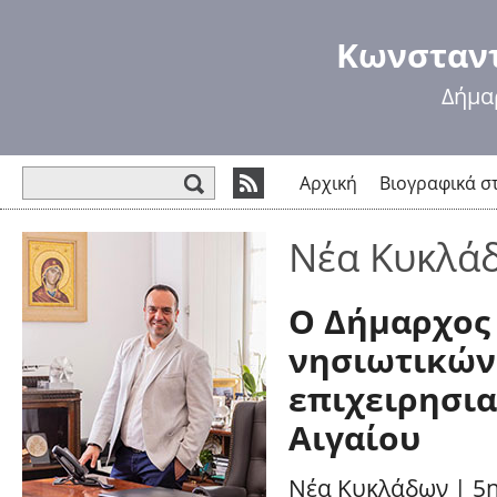
Πα
πρ
Κωνσταντ
κυ
πε
Δήμα
Φόρμα αναζήτησης
Αρχική
Βιογραφικά σ
Νέα Κυκλά
Ο Δήμαρχος
νησιωτικών
επιχειρησι
Αιγαίου
Νέα Κυκλάδων
|
5