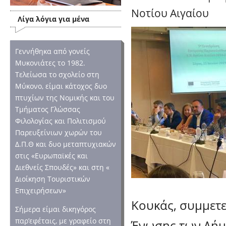
Νοτίου Αιγαίου
Λίγα λόγια για μένα
Γεννήθηκα από γονείς
Μυκονιάτες το 1982.
Τελείωσα το σχολείο στη
Μύκονο, είμαι κάτοχος δυο
πτυχίων της Νομικής και του
Τμήματος Γλώσσας
Φιλολογίας και Πολιτισμού
Παρευξείνιων χωρών του
Δ.Π.Θ και δυο μεταπτυχιακών
στις «Ευρωπαϊκές και
Διεθνείς Σπουδές» και στη «
Διοίκηση Τουριστικών
Επιχειρήσεων»
Κουκάς, συμμετ
Σήμερα είμαι δικηγόρος
παρ’εφέταις, με γραφείο στη
Ένωσης των Δήμ