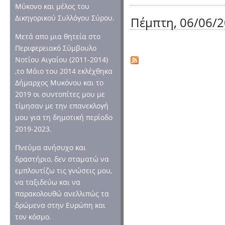
Μύκονο και μέλος του
Δικηγορικού Συλλόγου Σύρου.
Πέμπτη, 06/06/2
Μετά απο μια θητεία στο
Περιφερειακό Σύμβουλο
Νοτίου Αιγαίου (2011-2014)
,το Μάιο του 2014 εκλέχθηκα
Δήμαρχος Μυκόνου και το
2019 οι συντοπίτες μου με
τίμησαν με την επανεκλογή
μου για τη δημοτική περίοδο
2019-2023.
Πνεύμα ανήσυχο και
δραστήριο, δεν σταματώ να
εμπλουτίζω τις γνώσεις μου,
να ταξιδεύω και να
παρακολουθώ ανελλιπώς τα
δρώμενα στην Ευρώπη και
τον κόσμο.