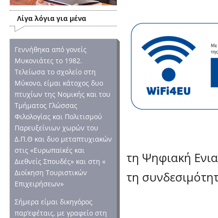
Λίγα λόγια για μένα
Γεννήθηκα από γονείς
Μυκονιάτες το 1982.
Τελείωσα το σχολείο στη
Μύκονο, είμαι κάτοχος δυο
πτυχίων της Νομικής και του
Τμήματος Γλώσσας
Φιλολογίας και Πολιτισμού
Παρευξείνιων χωρών του
Δ.Π.Θ και δυο μεταπτυχιακών
στις «Ευρωπαϊκές και
τη Ψηφιακή Ενιαί
Διεθνείς Σπουδές» και στη «
Διοίκηση Τουριστικών
τη συνδεσιμότητα
Επιχειρήσεων»
Σήμερα είμαι δικηγόρος
παρ’εφέταις, με γραφείο στη