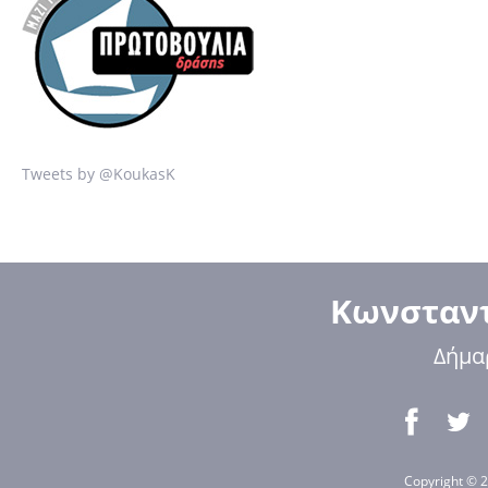
Tweets by @KoukasK
Κωνσταντ
Δήμα
Copyright © 