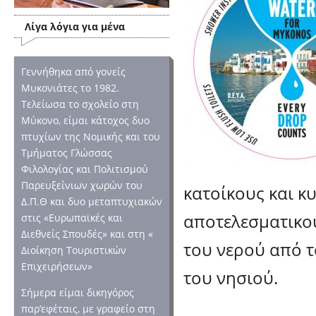
Λίγα λόγια για μένα
Γεννήθηκα από γονείς
Μυκονιάτες το 1982.
Τελείωσα το σχολείο στη
Μύκονο, είμαι κάτοχος δυο
πτυχίων της Νομικής και του
Τμήματος Γλώσσας
Φιλολογίας και Πολιτισμού
Παρευξείνιων χωρών του
κατοίκους και κ
Δ.Π.Θ και δυο μεταπτυχιακών
αποτελεσματικο
στις «Ευρωπαϊκές και
Διεθνείς Σπουδές» και στη «
του νερού από τ
Διοίκηση Τουριστικών
Επιχειρήσεων»
του νησιού.
Σήμερα είμαι δικηγόρος
παρ’εφέταις, με γραφείο στη