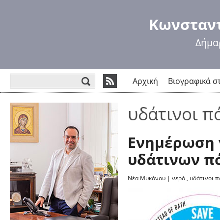
Πα
πρ
Κωνσταντ
κυ
πε
Δήμα
Φόρμα αναζήτησης
Αρχική
Βιογραφικά σ
υδάτινοι π
Ενημέρωση 
υδάτινων π
Νέα Μυκόνου
|
νερό
,
υδάτινοι π