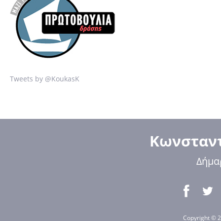
Tweets by @KoukasK
Κωνσταντ
Δήμα
Copyright © 