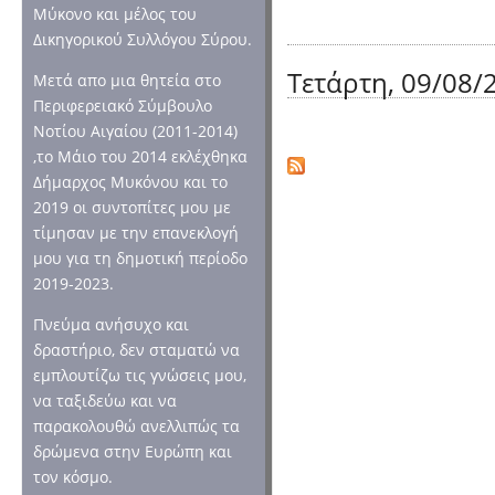
Μύκονο και μέλος του
Δικηγορικού Συλλόγου Σύρου.
Τετάρτη, 09/08/2
Μετά απο μια θητεία στο
Περιφερειακό Σύμβουλο
Νοτίου Αιγαίου (2011-2014)
,το Μάιο του 2014 εκλέχθηκα
Δήμαρχος Μυκόνου και το
2019 οι συντοπίτες μου με
τίμησαν με την επανεκλογή
μου για τη δημοτική περίοδο
2019-2023.
Πνεύμα ανήσυχο και
δραστήριο, δεν σταματώ να
εμπλουτίζω τις γνώσεις μου,
να ταξιδεύω και να
παρακολουθώ ανελλιπώς τα
δρώμενα στην Ευρώπη και
τον κόσμο.