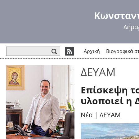
Πα
πρ
Κωνσταντ
κυ
πε
Δήμα
Φόρμα αναζήτησης
Αρχική
Βιογραφικά σ
ΔΕΥΑΜ
Επίσκεψη τ
υλοποιεί η
Νέα
|
ΔΕΥΑΜ