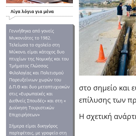
Λίγα λόγια για μένα
Γεννήθηκα από γονείς
Μυκονιάτες το 1982.
Τελείωσα το σχολείο στη
Μύκονο, είμαι κάτοχος δυο
πτυχίων της Νομικής και του
Τμήματος Γλώσσας
Φιλολογίας και Πολιτισμού
Παρευξείνιων χωρών του
στο σημείο και 
Δ.Π.Θ και δυο μεταπτυχιακών
στις «Ευρωπαϊκές και
επίλυσης των π
Διεθνείς Σπουδές» και στη «
Διοίκηση Τουριστικών
Η σχετική ανάρ
Επιχειρήσεων»
Σήμερα είμαι δικηγόρος
παρ’εφέταις, με γραφείο στη