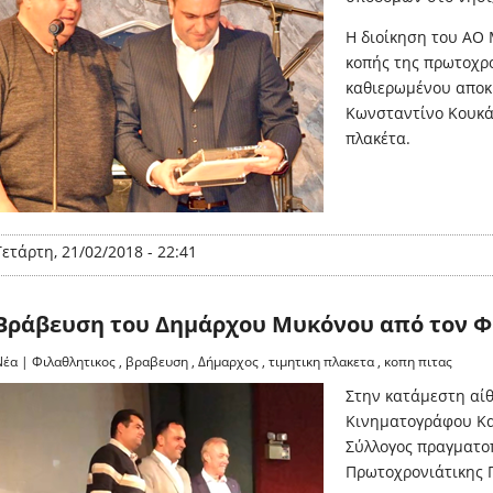
Η διοίκηση του ΑΟ 
κοπής της πρωτοχρο
καθιερωμένου αποκρ
Κωνσταντίνο Κουκά
πλακέτα.
Τετάρτη, 21/02/2018 - 22:41
Βράβευση του Δημάρχου Μυκόνου από τον Φ
Νέα
|
Φιλαθλητικος
,
βραβευση
,
Δήμαρχος
,
τιμητικη πλακετα
,
κοπη πιτας
Στην κατάμεστη αί
Κινηματογράφου Κα
Σύλλογος πραγματο
Πρωτοχρονιάτικης Π