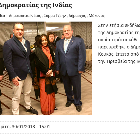
Δημοκρατίας της Ινδίας
Νέα
|
Δημοκρατια Ινδιας
,
Σαμμα Τζεην
,
Δήμαρχος
,
Μύκονος
Στην ετήσια εκδήλω
της Δημοκρατίας της
οποία τιμάται κάθε 
παρευρέθηκε ο Δήμ
Κουκάς, έπειτα απ
την Πρεσβεία της Ι
Τρίτη, 30/01/2018 - 15:01