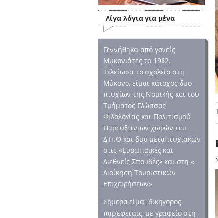
Λίγα λόγια για μένα
Γεννήθηκα από γονείς
Μυκονιάτες το 1982.
Τελείωσα το σχολείο στη
Μύκονο, είμαι κάτοχος δυο
πτυχίων της Νομικής και του
Τμήματος Γλώσσας
Φιλολογίας και Πολιτισμού
Παρευξείνιων χωρών του
Δ.Π.Θ και δυο μεταπτυχιακών
στις «Ευρωπαϊκές και
Διεθνείς Σπουδές» και στη «
Διοίκηση Τουριστικών
Επιχειρήσεων»
Σήμερα είμαι δικηγόρος
παρ’εφέταις, με γραφείο στη