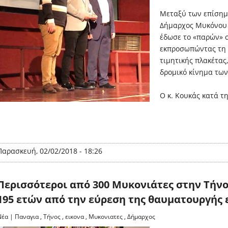
Μεταξύ των επίσημ
Δήμαρχος Μυκόνου κ
έδωσε το «παρών» 
εκπροσωπώντας τη 
τιμητικής πλακέτας
δρομικό κίνημα τω
Ο κ. Κουκάς κατά τ
Παρασκευή, 02/02/2018 - 18:26
Περισσότεροι από 300 Μυκονιάτες στην Τήνο
195 ετών από την εύρεση της θαυματουργής 
Νέα
|
Παναγια
,
Τήνος
,
εικονα
,
Μυκονιατες
,
Δήμαρχος