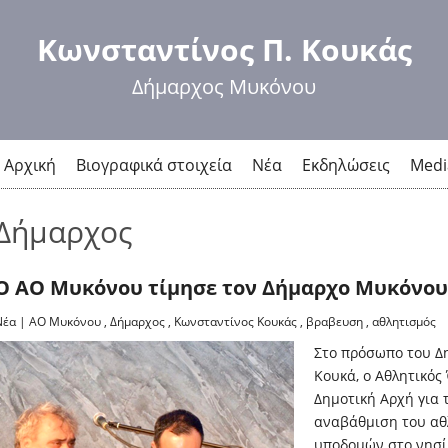
Παράκαμψη
προς το
Κωνσταντίνος Π. Κουκάς
κυρίως
περιεχόμενο
Δήμαρχος Μυκόνου
Αρχική
Βιογραφικά στοιχεία
Νέα
Εκδηλώσεις
Medi
Δήμαρχος
Ο ΑΟ Μυκόνου τίμησε τον Δήμαρχο Μυκόνου
Νέα
|
ΑΟ Μυκόνου
,
Δήμαρχος
,
Κωνσταντίνος Κουκάς
,
βραβευση
,
αθλητισμός
Στο πρόσωπο του Δ
Κουκά, ο Αθλητικός
Δημοτική Αρχή για 
αναβάθμιση του αθ
υποδομών στο νησί, 