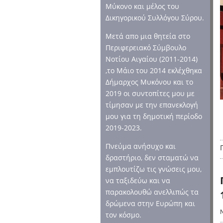
Μύκονο και μέλος του
Δικηγορικού Συλλόγου Σύρου.
Μετά απο μια θητεία στο
Περιφερειακό Σύμβουλο
Νοτίου Αιγαίου (2011-2014)
,το Μάιο του 2014 εκλέχθηκα
Δήμαρχος Μυκόνου και το
2019 οι συντοπίτες μου με
τίμησαν με την επανεκλογή
μου για τη δημοτική περίοδο
2019-2023.
Πνεύμα ανήσυχο και
δραστήριο, δεν σταματώ να
εμπλουτίζω τις γνώσεις μου,
να ταξιδεύω και να
παρακολουθώ ανελλιπώς τα
δρώμενα στην Ευρώπη και
τον κόσμο.