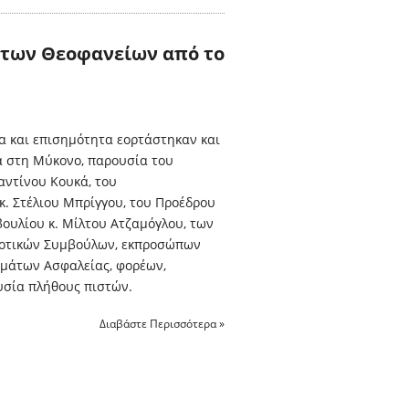
 των Θεοφανείων από το
α και επισημότητα εορτάστηκαν και
α στη Μύκονο, παρουσία του
αντίνου Κουκά, του
κ. Στέλιου Μπρίγγου, του Προέδρου
ουλίου κ. Μίλτου Ατζαμόγλου, των
οτικών Συμβούλων, εκπροσώπων
ωμάτων Ασφαλείας, φορέων,
υσία πλήθους πιστών.
Διαβάστε Περισσότερα »