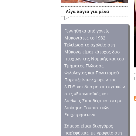
Λίγα λόγια για μένα
Γεννήθηκα από γονείς
Μυκονιάτες το 1982.
Τελείωσα το σχολείο στη
Μύκονο, είμαι κάτοχος δυο
πτυχίων της Νομικής και του
Τμήματος Γλώσσας
Φιλολογίας και Πολιτισμού
Παρευξείνιων χωρών του
Δ.Π.Θ και δυο μεταπτυχιακών
στις «Ευρωπαϊκές και
Διεθνείς Σπουδές» και στη «
Διοίκηση Τουριστικών
Επιχειρήσεων»
Σήμερα είμαι δικηγόρος
παρ’εφέταις, με γραφείο στη