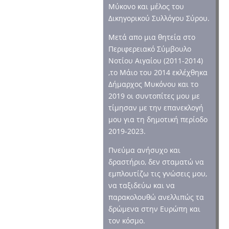
Μύκονο και μέλος του
Δικηγορικού Συλλόγου Σύρου.
Μετά απο μια θητεία στο
Περιφερειακό Σύμβουλο
Νοτίου Αιγαίου (2011-2014)
,το Μάιο του 2014 εκλέχθηκα
Δήμαρχος Μυκόνου και το
2019 οι συντοπίτες μου με
τίμησαν με την επανεκλογή
μου για τη δημοτική περίοδο
2019-2023.
Πνεύμα ανήσυχο και
δραστήριο, δεν σταματώ να
εμπλουτίζω τις γνώσεις μου,
να ταξιδεύω και να
παρακολουθώ ανελλιπώς τα
δρώμενα στην Ευρώπη και
τον κόσμο.