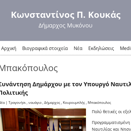
Παράκαμψη
προς το
Κωνσταντίνος Π. Κουκάς
κυρίως
περιεχόμενο
Δήμαρχος Μυκόνου
Αρχική
Βιογραφικά στοιχεία
Νέα
Εκδηλώσεις
Medi
Μπακόπουλος
Συνάντηση Δημάρχου με τον Υπουργό Ναυτιλ
Πολιτικής
Νέα
|
Τραγονήσι
,
ναυάγιο
,
Δήμαρχος
,
Κουρουμπλής
,
Μπακόπουλος
Πολύ θετικές οι εξε
Προγραμματισμένη 
Ναυτιλίας και Νησι