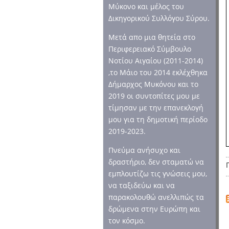
Μύκονο και μέλος του
Δικηγορικού Συλλόγου Σύρου.
Μετά απο μια θητεία στο
Περιφερειακό Σύμβουλο
Νοτίου Αιγαίου (2011-2014)
,το Μάιο του 2014 εκλέχθηκα
Δήμαρχος Μυκόνου και το
2019 οι συντοπίτες μου με
τίμησαν με την επανεκλογή
μου για τη δημοτική περίοδο
2019-2023.
Πνεύμα ανήσυχο και
δραστήριο, δεν σταματώ να
εμπλουτίζω τις γνώσεις μου,
να ταξιδεύω και να
παρακολουθώ ανελλιπώς τα
δρώμενα στην Ευρώπη και
τον κόσμο.