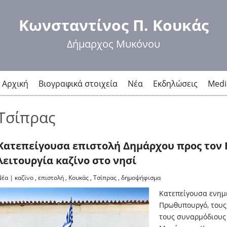
Παράκαμψη
προς το
Κωνσταντίνος Π. Κουκάς
κυρίως
περιεχόμενο
Δήμαρχος Μυκόνου
Αρχική
Βιογραφικά στοιχεία
Νέα
Εκδηλώσεις
Medi
Τσίπρας
Κατεπείγουσα επιστολή Δημάρχου προς τον
λειτουργία καζίνο στο νησί
Νέα
|
καζίνο
,
επιστολή
,
Κουκάς
,
Τσίπρας
,
δημοψήφισμα
Κατεπείγουσα ενημ
Πρωθυπουργό, τους
τους συναρμόδιους 