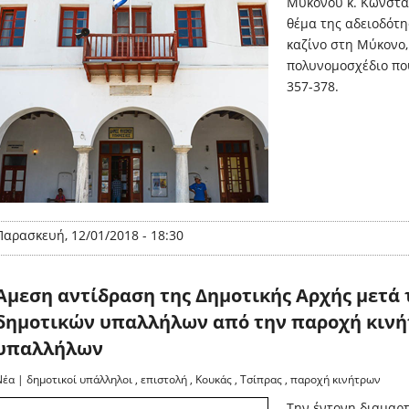
Μυκόνου κ. Κωνσταν
θέμα της αδειοδότη
καζίνο στη Μύκονο,
πολυνομοσχέδιο πο
357-378.
Παρασκευή, 12/01/2018 - 18:30
Άμεση αντίδραση της Δημοτικής Αρχής μετά 
δημοτικών υπαλλήλων από την παροχή κιν
υπαλλήλων
Νέα
|
δημοτικοί υπάλληλοι
,
επιστολή
,
Κουκάς
,
Τσίπρας
,
παροχή κινήτρων
Την έντονη διαμαρτ