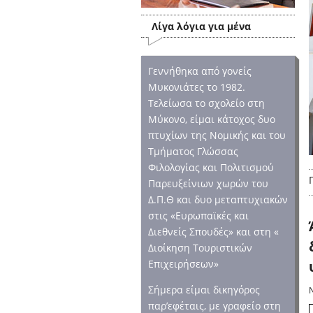
Λίγα λόγια για μένα
Γεννήθηκα από γονείς
Μυκονιάτες το 1982.
Τελείωσα το σχολείο στη
Μύκονο, είμαι κάτοχος δυο
πτυχίων της Νομικής και του
Τμήματος Γλώσσας
Φιλολογίας και Πολιτισμού
Παρευξείνιων χωρών του
Δ.Π.Θ και δυο μεταπτυχιακών
στις «Ευρωπαϊκές και
Διεθνείς Σπουδές» και στη «
Διοίκηση Τουριστικών
Επιχειρήσεων»
Σήμερα είμαι δικηγόρος
παρ’εφέταις, με γραφείο στη