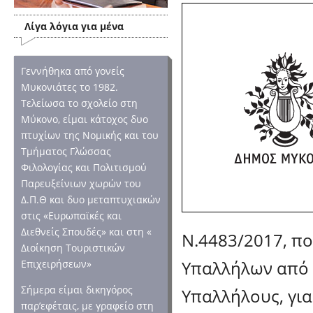
Λίγα λόγια για μένα
Γεννήθηκα από γονείς
Μυκονιάτες το 1982.
Τελείωσα το σχολείο στη
Μύκονο, είμαι κάτοχος δυο
πτυχίων της Νομικής και του
Τμήματος Γλώσσας
Φιλολογίας και Πολιτισμού
Παρευξείνιων χωρών του
Δ.Π.Θ και δυο μεταπτυχιακών
στις «Ευρωπαϊκές και
Διεθνείς Σπουδές» και στη «
Ν.4483/2017, πο
Διοίκηση Τουριστικών
Υπαλλήλων από 
Επιχειρήσεων»
Σήμερα είμαι δικηγόρος
Υπαλλήλους, για
παρ’εφέταις, με γραφείο στη