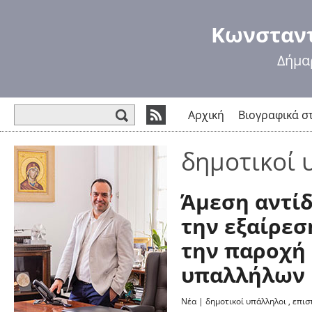
Πα
πρ
Κωνσταντ
κυ
πε
Δήμα
Φόρμα αναζήτησης
Αρχική
Βιογραφικά σ
δημοτικοί 
Άμεση αντίδ
την εξαίρε
την παροχή
υπαλλήλων
Νέα
|
δημοτικοί υπάλληλοι
,
επισ