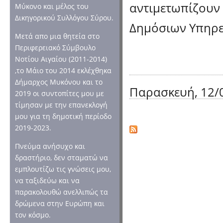
αντιμετωπίζουν
Μύκονο και μέλος του
Δικηγορικού Συλλόγου Σύρου.
Δημόσιων Υπηρε
Μετά απο μια θητεία στο
Περιφερειακό Σύμβουλο
Νοτίου Αιγαίου (2011-2014)
,το Μάιο του 2014 εκλέχθηκα
Δήμαρχος Μυκόνου και το
Παρασκευή, 12/0
2019 οι συντοπίτες μου με
τίμησαν με την επανεκλογή
μου για τη δημοτική περίοδο
2019-2023.
Πνεύμα ανήσυχο και
δραστήριο, δεν σταματώ να
εμπλουτίζω τις γνώσεις μου,
να ταξιδεύω και να
παρακολουθώ ανελλιπώς τα
δρώμενα στην Ευρώπη και
τον κόσμο.