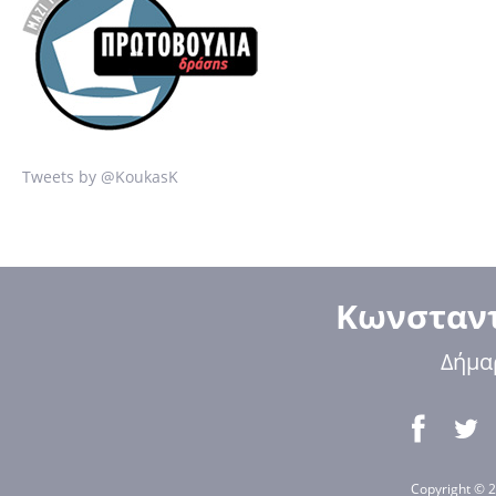
Tweets by @KoukasK
Κωνσταντ
Δήμα
Copyright © 