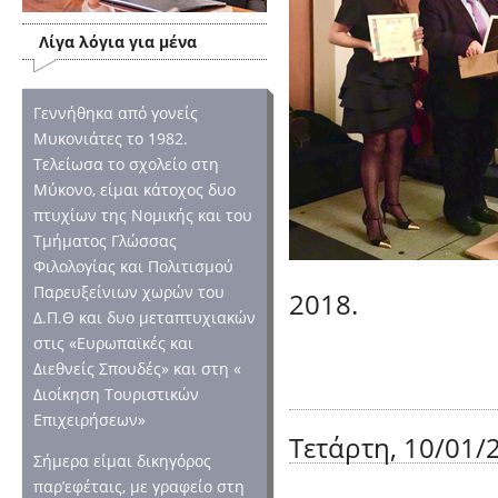
Λίγα λόγια για μένα
Γεννήθηκα από γονείς
Μυκονιάτες το 1982.
Τελείωσα το σχολείο στη
Μύκονο, είμαι κάτοχος δυο
πτυχίων της Νομικής και του
Τμήματος Γλώσσας
Φιλολογίας και Πολιτισμού
Παρευξείνιων χωρών του
2018.
Δ.Π.Θ και δυο μεταπτυχιακών
στις «Ευρωπαϊκές και
Διεθνείς Σπουδές» και στη «
Διοίκηση Τουριστικών
Επιχειρήσεων»
Τετάρτη, 10/01/2
Σήμερα είμαι δικηγόρος
παρ’εφέταις, με γραφείο στη