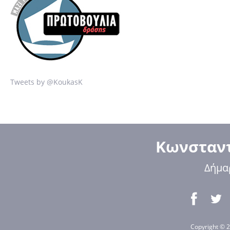
Tweets by @KoukasK
Κωνσταντ
Δήμα
Copyright © 