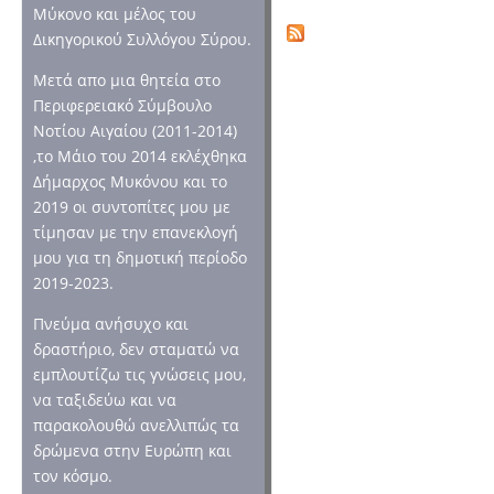
Μύκονο και μέλος του
Δικηγορικού Συλλόγου Σύρου.
Μετά απο μια θητεία στο
Περιφερειακό Σύμβουλο
Νοτίου Αιγαίου (2011-2014)
,το Μάιο του 2014 εκλέχθηκα
Δήμαρχος Μυκόνου και το
2019 οι συντοπίτες μου με
τίμησαν με την επανεκλογή
μου για τη δημοτική περίοδο
2019-2023.
Πνεύμα ανήσυχο και
δραστήριο, δεν σταματώ να
εμπλουτίζω τις γνώσεις μου,
να ταξιδεύω και να
παρακολουθώ ανελλιπώς τα
δρώμενα στην Ευρώπη και
τον κόσμο.