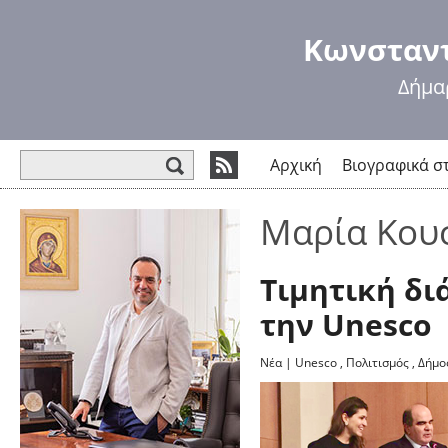
Πα
πρ
Κωνσταντ
κυ
πε
Δήμα
Φόρμα αναζήτησης
Αρχική
Βιογραφικά σ
Μαρία Κου
Τιμητική δ
την Unesco
Νέα
|
Unesco
,
Πολιτισμός
,
Δήμο