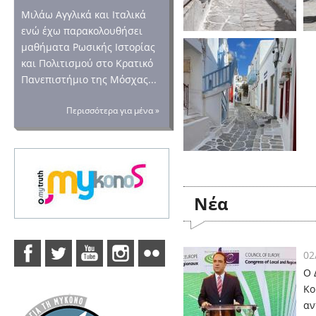
Μιλάω Αγγλικά και Ιταλικά
ενώ έχω παρακολουθήσει
μαθήματα Ρωσικής Ιστορίας
και Πολιτισμού στο Κρατικό
Πανεπιστήμιο της Μόσχας...
Περισσότερα για μένα »
Nέα
02
Ο 
Κο
αν