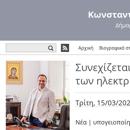
Πα
πρ
Κωνσταντ
κυ
πε
Δήμα
Φόρμα αναζήτησης
Αρχική
Βιογραφικά σ
Συνεχίζετα
των ηλεκτ
Τρίτη, 15/03/202
Νέα
|
υπογειοποίη