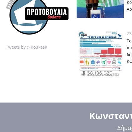
Κο
Αρ
27
Το
Tweets by @KoukasK
πρ
δη
Κω
Κωνσταντ
Δήμα