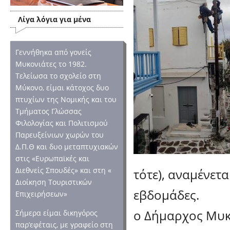
Λίγα λόγια για μένα
Γεννήθηκα από γονείς
Μυκονιάτες το 1982.
Τελείωσα το σχολείο στη
Μύκονο, είμαι κάτοχος δυο
πτυχίων της Νομικής και του
Τμήματος Γλώσσας
Φιλολογίας και Πολιτισμού
Παρευξείνιων χωρών του
Δ.Π.Θ και δυο μεταπτυχιακών
στις «Ευρωπαϊκές και
Διεθνείς Σπουδές» και στη «
τότε), αναμένετ
Διοίκηση Τουριστικών
εβδομάδες.
Επιχειρήσεων»
ο Δήμαρχος Μυκ
Σήμερα είμαι δικηγόρος
παρ’εφέταις, με γραφείο στη