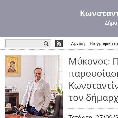
Πα
πρ
Κωνσταντ
κυ
πε
Δήμα
Φόρμα αναζήτησης
Αρχική
Βιογραφικά σ
Μύκονος: Π
παρουσίασ
Κωνσταντίν
τον δήμαρ
Τετάρτη, 27/09/2