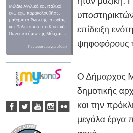
ήταν μαζική.
Μιλάω Αγγλικά και Ιταλικά
υποστηρικτών
ενώ έχω παρακολουθήσει
μαθήματα Ρωσικής Ιστορίας
και Πολιτισμού στο Κρατικό
επίδειξη ενότ
Πανεπιστήμιο της Μόσχας...
ψηφοφόρους 
Περισσότερα για μένα »
Ο Δήμαρχος Μ
δημοτικής αρχ
και την πρόκλ
μεγάλα έργα π