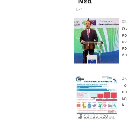
Nέα
02
Ο 
Κο
αν
Κο
Αρ
27
Το
πρ
δη
Κω