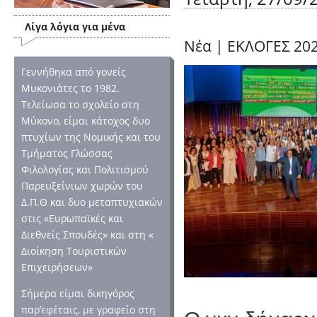
Λίγα λόγια για μένα
Νέα
|
ΕΚΛΟΓΕΣ 20
Γεννήθηκα από γονείς
Μυκονιάτες το 1982.
Τελείωσα το σχολείο στη
Μύκονο, είμαι κάτοχος δυο
πτυχίων της Νομικής και του
Τμήματος Γλώσσας
Φιλολογίας και Πολιτισμού
Παρευξείνιων χωρών του
Δ.Π.Θ και δυο μεταπτυχιακών
στις «Ευρωπαϊκές και
Διεθνείς Σπουδές» και στη «
Διοίκηση Τουριστικών
Επιχειρήσεων»
Σήμερα είμαι δικηγόρος
παρ’εφέταις, με γραφείο στη