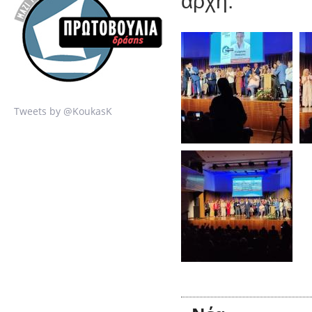
αρχή.
Tweets by @KoukasK