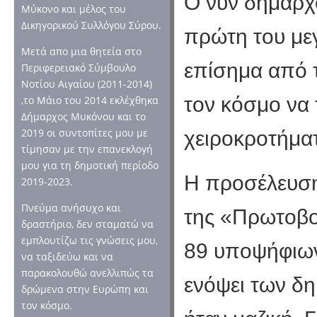
Ο νυν δήμαρχο
Μύκονο και μέλος του
Δικηγορικού Συλλόγου Σύρου.
πρώτη του με
Μετά απο μια θητεία στο
επίσημα από τ
Περιφερειακό Σύμβουλο
Νοτίου Αιγαίου (2011-2014)
τον κόσμο να 
,το Μάιο του 2014 εκλέχθηκα
Δήμαρχος Μυκόνου και το
2019 οι συντοπίτες μου με
χειροκροτήμα
τίμησαν με την επανεκλογή
μου για τη δημοτική περίοδο
Η προσέλευση
2019-2023.
Πνεύμα ανήσυχο και
της «Πρωτοβο
δραστήριο, δεν σταματώ να
εμπλουτίζω τις γνώσεις μου,
89 υποψήφιων
να ταξιδεύω και να
παρακολουθώ ανελλιπώς τα
ενόψει των δ
δρώμενα στην Ευρώπη και
τον κόσμο.