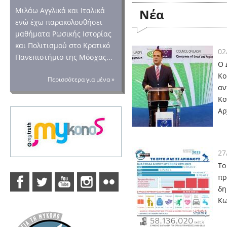
Μιλάω Αγγλικά και Ιταλικά
Nέα
ενώ έχω παρακολουθήσει
μαθήματα Ρωσικής Ιστορίας
και Πολιτισμού στο Κρατικό
02
Πανεπιστήμιο της Μόσχας...
Ο 
Κο
Περισσότερα για μένα »
αν
Κο
Αρ
27
Το
πρ
δη
Κω