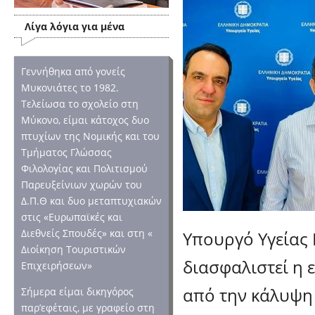
Λίγα λόγια για μένα
Γεννήθηκα από γονείς
Μυκονιάτες το 1982.
Τελείωσα το σχολείο στη
Μύκονο, είμαι κάτοχος δυο
πτυχίων της Νομικής και του
Τμήματος Γλώσσας
Φιλολογίας και Πολιτισμού
Παρευξείνιων χωρών του
Δ.Π.Θ και δυο μεταπτυχιακών
στις «Ευρωπαϊκές και
Διεθνείς Σπουδές» και στη «
Υπουργό Υγείας
Διοίκηση Τουριστικών
διασφαλιστεί η 
Επιχειρήσεων»
από την κάλυψη 
Σήμερα είμαι δικηγόρος
παρ’εφέταις, με γραφείο στη