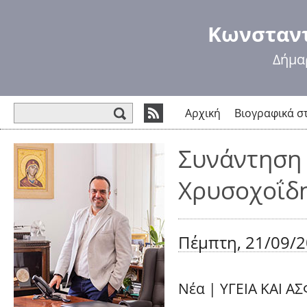
Πα
πρ
Κωνσταντ
κυ
πε
Δήμα
Φόρμα αναζήτησης
Αρχική
Βιογραφικά σ
Συνάντηση 
Χρυσοχοΐδ
Πέμπτη, 21/09/2
Νέα
|
ΥΓΕΙΑ ΚΑΙ Α