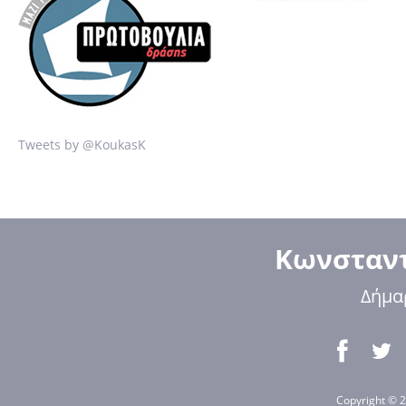
Tweets by @KoukasK
Κωνσταντ
Δήμα
Copyright © 