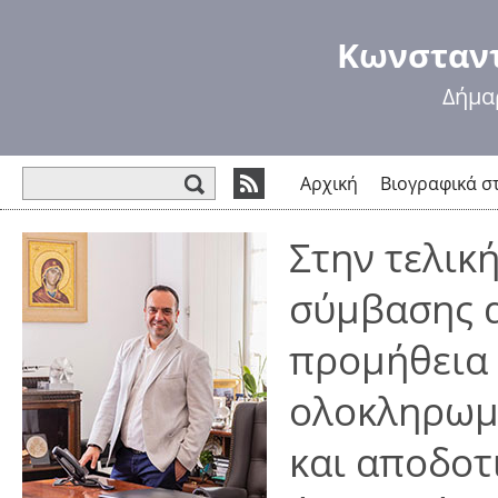
Πα
πρ
Κωνσταντ
κυ
πε
Δήμα
Φόρμα αναζήτησης
Αρχική
Βιογραφικά σ
Στην τελικ
σύμβασης α
προμήθεια 
ολοκληρωμ
και αποδοτ