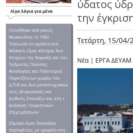
ύδατος ύδρ
Λίγα λόγια για μένα
την έγκρισ
Γεννήθηκα από γονείς
Μυκονιάτες το 1982.
Τετάρτη, 15/04/2
Τελείωσα το σχολείο στη
Μύκονο, είμαι κάτοχος δυο
πτυχίων της Νομικής και του
Νέα
|
ΕΡΓΑ ΔΕΥΑΜ
Τμήματος Γλώσσας
Φιλολογίας και Πολιτισμού
Παρευξείνιων χωρών του
Δ.Π.Θ και δυο μεταπτυχιακών
στις «Ευρωπαϊκές και
Διεθνείς Σπουδές» και στη «
Διοίκηση Τουριστικών
Επιχειρήσεων»
Σήμερα είμαι δικηγόρος
παρ’εφέταις, με γραφείο στη