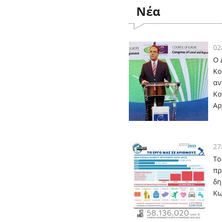
Nέα
02
Ο 
Κο
αν
Κο
Αρ
27
Το
πρ
δη
Κω