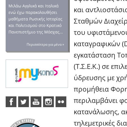
Μιλάω Αγγλικά και Ιταλικά
και αντλιοστάσι
ενώ έχω παρακολουθήσει
Σταθμών Διαχείρι
μαθήματα Ρωσικής Ιστορίας
και Πολιτισμού στο Κρατικό
του υφιστάμενου
Πανεπιστήμιο της Μόσχας...
καταγραφικών (D
Περισσότερα για μένα »
εγκατάσταση Το
(Τ.Σ.Ε.Κ.) σε επ
ύδρευσης με χρ
προμήθεια Φορητ
περιλαμβάνει φο
κατανάλωσης, α
τηλεμετρικές δι