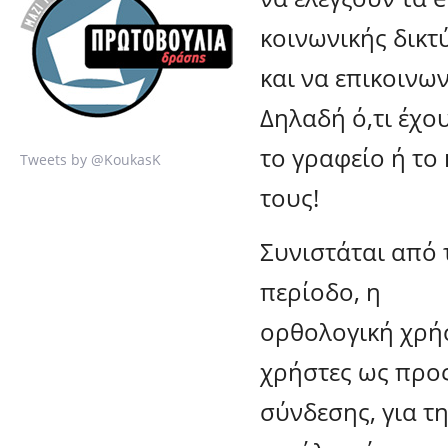
κοινωνικής δικ
και να επικοινω
Δηλαδή ό,τι έχο
το γραφείο ή το 
Tweets by @KoukasK
τους!
Συνιστάται από 
περίοδο, η
ορθολογική χρή
χρήστες ως προς
σύνδεσης, για τ