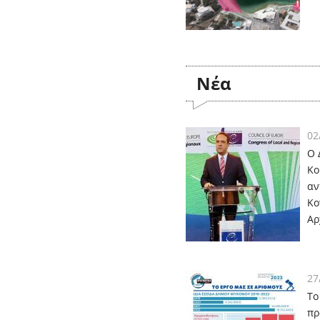
Nέα
02
Ο 
Κο
αν
Κο
Αρ
27
Το
πρ