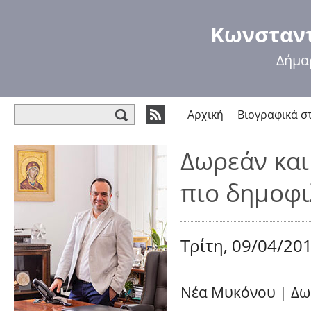
Πα
πρ
Κωνσταντ
κυ
πε
Δήμα
Φόρμα αναζήτησης
Αρχική
Βιογραφικά σ
Δωρεάν και
πιο δημοφι
Τρίτη, 09/04/201
Νέα Μυκόνου
|
Δω