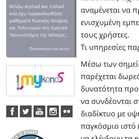
Μιλάω Αγγλικά και Ιταλικά
αναμένεται να 
ενώ έχω παρακολουθήσει
ενισχυμένη εμπε
μαθήματα Ρωσικής Ιστορίας
και Πολιτισμού στο Κρατικό
τους χρήστες.
Πανεπιστήμιο της Μόσχας...
Τι υπηρεσίες πα
Περισσότερα για μένα »
Μέσω των σημεί
παρέχεται δωρε
δυνατότητα προς
να συνδέονται σ
διαδίκτυο με υψ
παγκόσμιο ιστό (
να ελέγξουν τα 