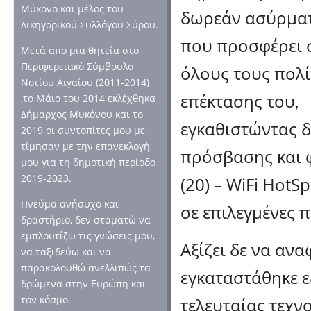
Μύκονο και μέλος του
δωρεάν ασύρματ
Δικηγορικού Συλλόγου Σύρου.
που προσφέρει 
Μετά απο μια θητεία στο
Περιφερειακό Σύμβουλο
όλους τους πολί
Νοτίου Αιγαίου (2011-2014)
επέκτασης του,
,το Μάιο του 2014 εκλέχθηκα
Δήμαρχος Μυκόνου και το
εγκαθιστώντας δ
2019 οι συντοπίτες μου με
τίμησαν με την επανεκλογή
πρόσβασης και φ
μου για τη δημοτική περίοδο
2019-2023.
(20) – WiFi HotSp
Πνεύμα ανήσυχο και
σε επιλεγμένες 
δραστήριο, δεν σταματώ να
εμπλουτίζω τις γνώσεις μου,
Αξίζει δε να αν
να ταξιδεύω και να
παρακολουθώ ανελλιπώς τα
εγκαταστάθηκε 
δρώμενα στην Ευρώπη και
τον κόσμο.
τελευταίας τεχ