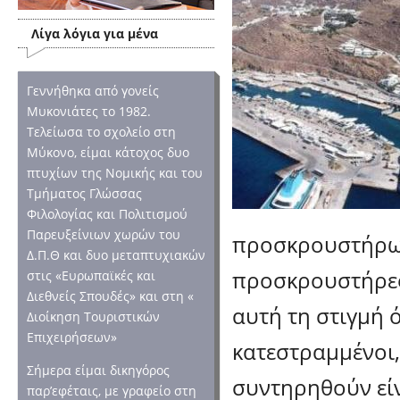
Λίγα λόγια για μένα
Γεννήθηκα από γονείς
Μυκονιάτες το 1982.
Τελείωσα το σχολείο στη
Μύκονο, είμαι κάτοχος δυο
πτυχίων της Νομικής και του
Τμήματος Γλώσσας
Φιλολογίας και Πολιτισμού
Παρευξείνιων χωρών του
προσκρουστήρων
Δ.Π.Θ και δυο μεταπτυχιακών
προσκρουστήρες
στις «Ευρωπαϊκές και
Διεθνείς Σπουδές» και στη «
αυτή τη στιγμή ό
Διοίκηση Τουριστικών
Επιχειρήσεων»
κατεστραμμένοι,
Σήμερα είμαι δικηγόρος
συντηρηθούν είν
παρ’εφέταις, με γραφείο στη