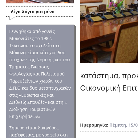
Λίγα λόγια για μένα
Γεννήθηκα από γονείς
Μυκονιάτες το 1982.
Τελείωσα το σχολείο στη
Μύκονο, είμαι κάτοχος δυο
πτυχίων της Νομικής και του
Τμήματος Γλώσσας
κατάστημα, προκ
Φιλολογίας και Πολιτισμού
Παρευξείνιων χωρών του
Οικονομική Επι
Δ.Π.Θ και δυο μεταπτυχιακών
στις «Ευρωπαϊκές και
Διεθνείς Σπουδές» και στη «
Διοίκηση Τουριστικών
Επιχειρήσεων»
Ημερομηνία:
Πέμπτη, 15/0
Σήμερα είμαι δικηγόρος
παρ’εφέταις, με γραφείο στη