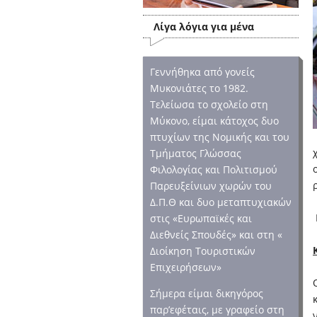
Λίγα λόγια για μένα
Γεννήθηκα από γονείς
Μυκονιάτες το 1982.
Τελείωσα το σχολείο στη
Μύκονο, είμαι κάτοχος δυο
πτυχίων της Νομικής και του
Τμήματος Γλώσσας
Φιλολογίας και Πολιτισμού
Παρευξείνιων χωρών του
Δ.Π.Θ και δυο μεταπτυχιακών
στις «Ευρωπαϊκές και
Διεθνείς Σπουδές» και στη «
Διοίκηση Τουριστικών
Επιχειρήσεων»
Σήμερα είμαι δικηγόρος
παρ’εφέταις, με γραφείο στη