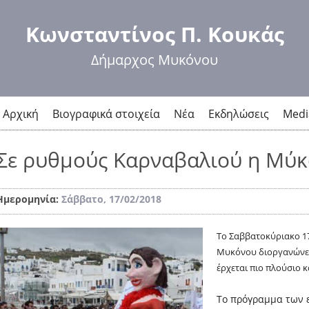
Παράκαμψη
προς το
Κωνσταντίνος Π. Κουκάς
κυρίως
περιεχόμενο
Δήμαρχος Μυκόνου
Αρχική
Βιογραφικά στοιχεία
Νέα
Εκδηλώσεις
Medi
Σε ρυθμούς Καρναβαλιού η Μύκ
Ημερομηνία:
Σάββατο, 17/02/2018
Το Σαββατοκύριακο 17
Μυκόνου διοργανώνει
έρχεται πιο πλούσιο 
Το πρόγραμμα των 