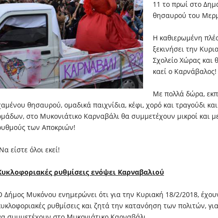
11 το πρωί στο Δημ
θησαυρού του Μερμ
Η καθιερωμένη πλέ
ξεκινήσει την Κυρια
Σχολείο Χώρας και θ
καεί ο Καρνάβαλος!
Με πολλά δώρα, εκπ
χαμένου θησαυρού, ομαδικά παιχνίδια, κέφι, χορό και τραγούδι κ
ομάδων, στο Μυκονιάτικο Καρναβάλι θα συμμετέχουν μικροί και με
ρυθμούς των Αποκριών!
Να είστε όλοι εκεί!
Κυκλοφοριακές ρυθμίσεις ενόψει Καρναβαλιού
Ο Δήμος Μυκόνου ενημερώνει ότι για την Κυριακή 18/2/2018, έχου
κυκλοφοριακές ρυθμίσεις και ζητά την κατανόηση των πολιτών, γι
να συμμετέχουν στο Μυκονιάτικο Καρναβάλι.