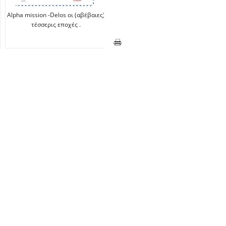
Alpha mission -Delos οι (αβέβαιες)
Πρόσκληση τακτικής συνεδρίασης
τέσσερις εποχές .
του Δημοτικού Συμβουλίου μέσω
τηλεδιάσκεψης