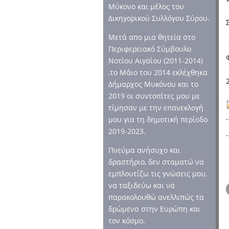
Μύκονο και μέλος του
Δικηγορικού Συλλόγου Σύρου.
Μετά απο μια θητεία στο
Περιφερειακό Σύμβουλο
Νοτίου Αιγαίου (2011-2014)
,το Μάιο του 2014 εκλέχθηκα
Δήμαρχος Μυκόνου και το
2019 οι συντοπίτες μου με
τίμησαν με την επανεκλογή
μου για τη δημοτική περίοδο
2019-2023.
Πνεύμα ανήσυχο και
δραστήριο, δεν σταματώ να
εμπλουτίζω τις γνώσεις μου,
να ταξιδεύω και να
παρακολουθώ ανελλιπώς τα
δρώμενα στην Ευρώπη και
τον κόσμο.