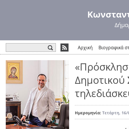
Πα
πρ
Κωνσταντ
κυ
πε
Δήμα
Φόρμα αναζήτησης
Αρχική
Βιογραφικά σ
«Πρόσκληση
Δημοτικού
τηλεδιάσκε
Ημερομηνία:
Τετάρτη, 16/