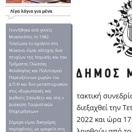
Λίγα λόγια για μένα
Γεννήθηκα από γονείς
Μυκονιάτες το 1982.
Τελείωσα το σχολείο στη
Μύκονο, είμαι κάτοχος δυο
πτυχίων της Νομικής και του
Τμήματος Γλώσσας
Φιλολογίας και Πολιτισμού
Παρευξείνιων χωρών του
Δ.Π.Θ και δυο μεταπτυχιακών
στις «Ευρωπαϊκές και
τακτική συνεδρί
Διεθνείς Σπουδές» και στη «
Διοίκηση Τουριστικών
διεξαχθεί την Τ
Επιχειρήσεων»
2022 και ώρα 17
Σήμερα είμαι δικηγόρος
ληφθούν από το
παρ’εφέταις, με γραφείο στη