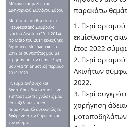
Μύκονο και μέλος του
παρακάτω θεμάτ
Δικηγορικού Συλλόγου Σύρου.
Μετά απο μια θητεία στο
1. Περί ορισμο
Περιφερειακό Σύμβουλο
Νοτίου Αιγαίου (2011-2014)
εκμίσθωσης ακι
,το Μάιο του 2014 εκλέχθηκα
έτος 2022 σύμφω
Δήμαρχος Μυκόνου και το
2019 οι συντοπίτες μου με
2. Περί ορισμού
τίμησαν με την επανεκλογή
μου για τη δημοτική περίοδο
Ακινήτων σύμφων
2019-2023.
2022.
Πνεύμα ανήσυχο και
δραστήριο, δεν σταματώ να
3. Περί συγκρότ
εμπλουτίζω τις γνώσεις μου,
να ταξιδεύω και να
χορήγηση άδεια
παρακολουθώ ανελλιπώς τα
μοτοποδηλάτων/
δρώμενα στην Ευρώπη και
τον κόσμο.