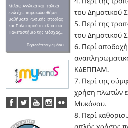
4. Περί της τρο
Μιλάω Αγγλικά και Ιταλικά
του Δημοτικού 
ενώ έχω παρακολουθήσει
μαθήματα Ρωσικής Ιστορίας
5. Περί της τρο
και Πολιτισμού στο Κρατικό
Πανεπιστήμιο της Μόσχας...
του Δημοτικού 
6. Περί αποδοχή
Περισσότερα για μένα »
αναπληρωματικο
ΚΔΕΠΠΑΜ.
7. Περί της σύμ
χρήση πλωτών ε
Μυκόνου.
8. Περί καθορι
απλής χρήσης πρ