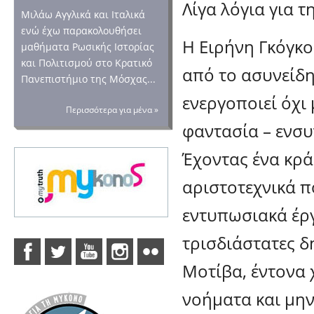
Λίγα λόγια για τ
Μιλάω Αγγλικά και Ιταλικά
ενώ έχω παρακολουθήσει
Η Ειρήνη Γκόγκο
μαθήματα Ρωσικής Ιστορίας
και Πολιτισμού στο Κρατικό
από το ασυνείδη
Πανεπιστήμιο της Μόσχας...
ενεργοποιεί όχι
Περισσότερα για μένα »
φαντασία – ενσυ
Έχοντας ένα κρά
αριστοτεχνικά π
εντυπωσιακά έργ
τρισδιάστατες δ
Μοτίβα, έντονα 
νοήματα και μην