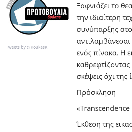
Ξαφνιάζει το θε
την ιδιαίτερη τ
συνύπαρξης στο 
αντιλαμβάνεσαι 
Tweets by @KoukasK
ενός πίνακα. Η 
καθρεφτίζοντας 
σκέψεις όχι της 
Πρόσκληση
«Transcendence
Έκθεση της εικα