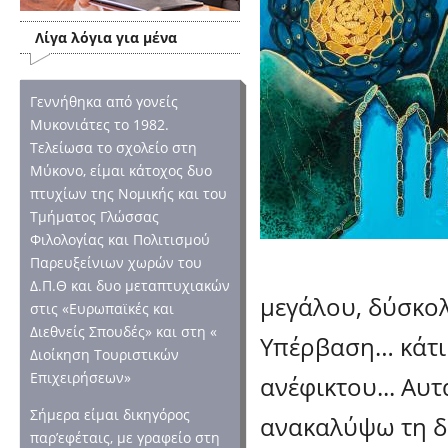
Λίγα λόγια για μένα
Γεννήθηκα από γονείς
Μυκονιάτες το 1982.
Τελείωσα το σχολείο στη
Μύκονο, είμαι κάτοχος δυο
πτυχίων της Νομικής και του
Τμήματος Γλώσσας
Φιλολογίας και Πολιτισμού
Παρευξείνιων χωρών του
Δ.Π.Θ και δυο μεταπτυχιακών
μεγάλου, δύσκολ
στις «Ευρωπαϊκές και
Διεθνείς Σπουδές» και στη «
Υπέρβαση… κάτι 
Διοίκηση Τουριστικών
Επιχειρήσεων»
ανέφικτου... Αυτ
Σήμερα είμαι δικηγόρος
ανακαλύψω τη δι
παρ’εφέταις, με γραφείο στη