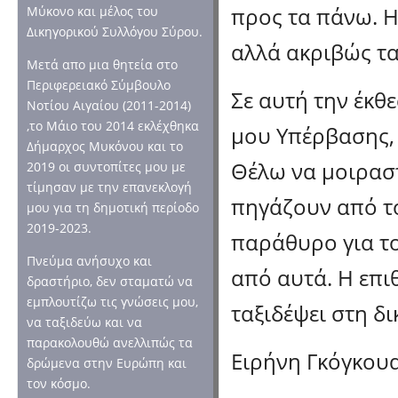
προς τα πάνω. Η
Μύκονο και μέλος του
Δικηγορικού Συλλόγου Σύρου.
αλλά ακριβώς τα
Μετά απο μια θητεία στο
Περιφερειακό Σύμβουλο
Σε αυτή την έκθε
Νοτίου Αιγαίου (2011-2014)
,το Μάιο του 2014 εκλέχθηκα
μου Υπέρβασης, 
Δήμαρχος Μυκόνου και το
Θέλω να μοιραστ
2019 οι συντοπίτες μου με
τίμησαν με την επανεκλογή
πηγάζουν από το
μου για τη δημοτική περίοδο
2019-2023.
παράθυρο για το
Πνεύμα ανήσυχο και
από αυτά. Η επι
δραστήριο, δεν σταματώ να
εμπλουτίζω τις γνώσεις μου,
ταξιδέψει στη δ
να ταξιδεύω και να
παρακολουθώ ανελλιπώς τα
Ειρήνη Γκόγκουα
δρώμενα στην Ευρώπη και
τον κόσμο.