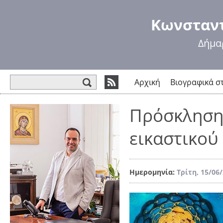
Πα
πρ
Κωνσταντ
κυ
πε
Δήμα
Φόρμα αναζήτησης
Αρχική
Βιογραφικά σ
Πρόσκληση
εικαστικού
Ημερομηνία:
Τρίτη, 15/06